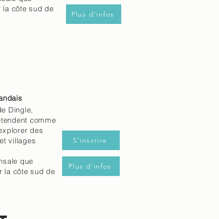
 la côte sud de
Plus d'infos
t
andais
de Dingle,
’étendent comme
 explorer des
t villages
S'inscrire
insale que
Plus d'infos
r la côte sud de