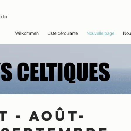
 der
Willkommen
Liste déroulante
Nouvelle page
Nou
YS CELTIQUES
YS CELTIQUES
T - AOÛT-