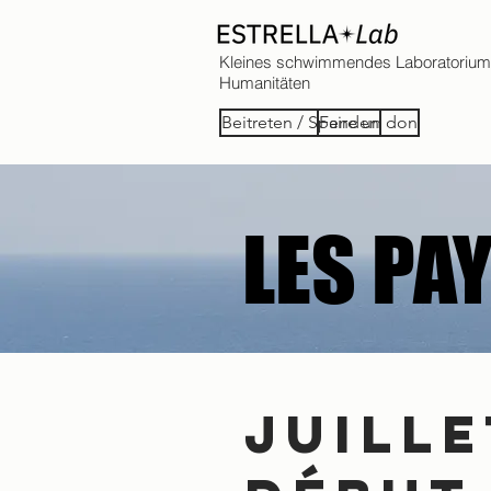
Kleines schwimmendes Laboratorium
Humanitäten
Beitreten / Spenden
Faire un don
LES PA
LES PA
JUILLE