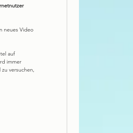
rnetnutzer 
in neues Video 
tel auf 
ird immer 
d zu versuchen, 