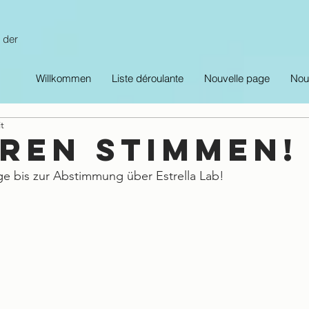
 der
Willkommen
Liste déroulante
Nouvelle page
Nou
t
HREN STIMMEN!
e bis zur Abstimmung über Estrella Lab! 