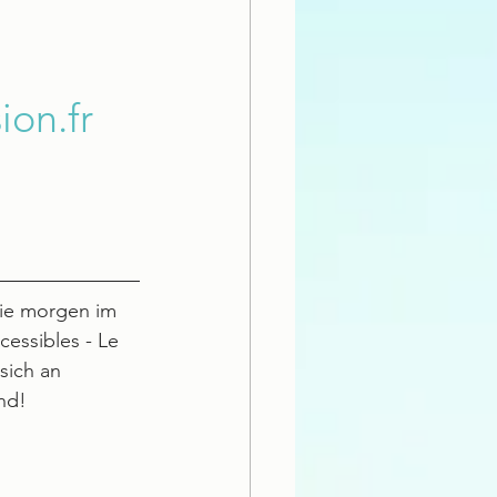
ion.fr
Sie morgen im 
essibles - Le 
sich an 
nd!