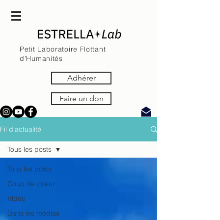
Petit L
aboratoire Flottant
d'Humanités
Adhérer
Faire un don
Fil d'actualité
Tous les posts
Tous les posts
Coup de coeur
Vidéo
Dans les médias