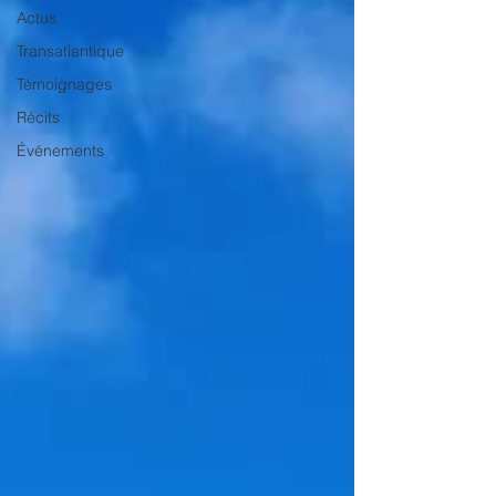
Actus
Transatlantique
Témoignages
Récits
Événements