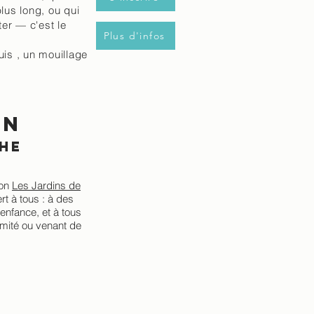
lus long, ou qui
er — c'est le
Plus d'infos
uis , un mouillage
in
che
ion
Les Jardins de
rt à tous : à des
'enfance, et à tous
ximité ou venant de