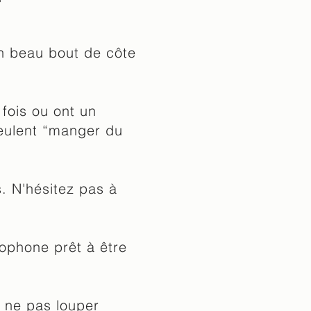
un beau bout de côte
fois ou ont un
eulent “manger du
s. N'hésitez pas à
rophone prêt à être
r ne pas louper