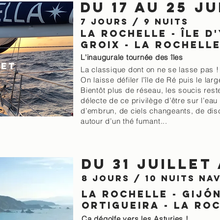
Du 17 au 25 ju
7 jours / 9 nuits
la rochelle - île d'
groix - la rochell
L'inaugurale tournée des îles
ET
La classique dont on ne se lasse pas !
On laisse défiler l’île de Ré puis le larg
Bientôt plus de réseau, les soucis reste
délecte de ce privilège d’être sur l’eau
d’embrun, de ciels changeants, de dis
autour d’un thé fumant...
Du 31 juillet
8 jours / 10 nuits
NAV
la rochelle - gijón
ortigueira - la ro
Ça dégolfe vers les Asturies !