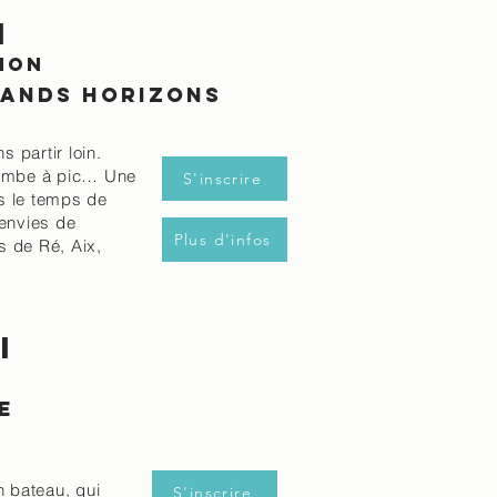
i
ion
rands horizons
 partir loin.
 tombe à pic… Une
S'inscrire
s le temps de
 envies de
Plus d'infos
es de Ré, Aix,
i
E
n bateau, qui
S'inscrire