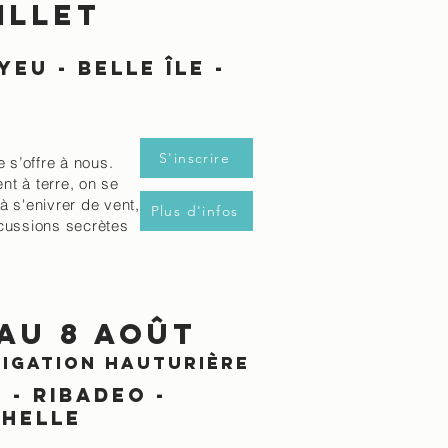
illet
yeu - belle île -
e
S'inscrire
e s’offre à nous.
nt à terre, on se
 à s'enivrer de vent,
Plus d'infos
cussions secrètes
 au 8 août
IGATION HAUTURIÈRE
 - ribadeo -
chelle