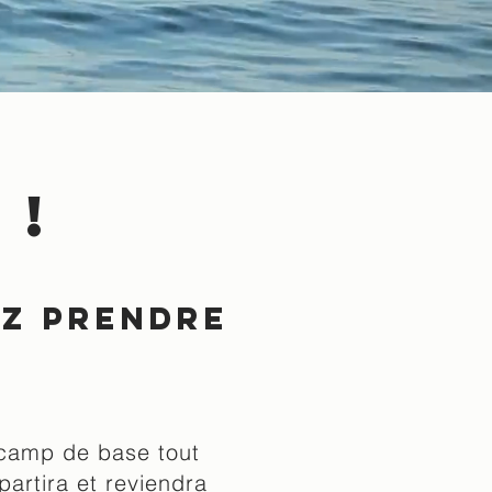
 !
ez prendre
camp de base tout
partira et reviendra