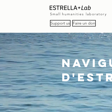
Small
humanities laboratory
Support us
Faire un don
Navig
d'Est