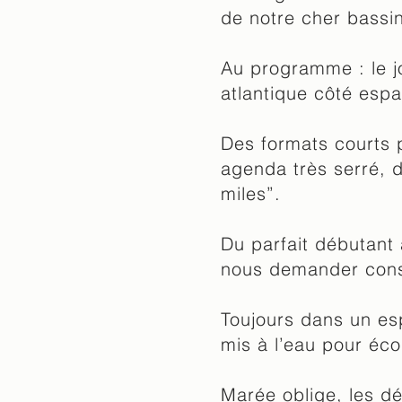
de notre cher
bassin
Au programme : le jo
atlantique côté esp
Des formats courts p
agenda très serré, 
miles”.
Du parfait débutant 
nous demander cons
Toujours dans un esp
mis à l’eau pour éc
Marée oblige, les dé